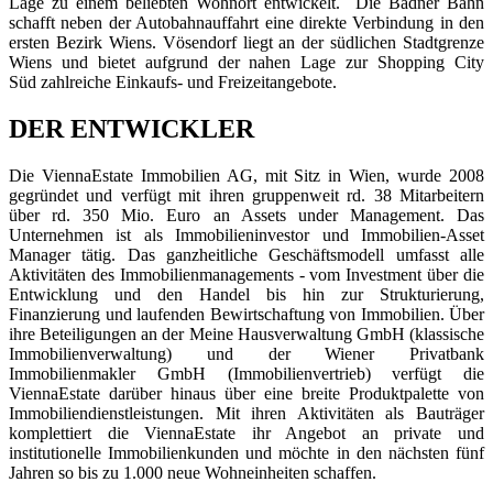
Lage zu einem beliebten Wohnort entwickelt. Die Badner Bahn
schafft neben der Autobahnauffahrt eine direkte Verbindung in den
ersten Bezirk Wiens. Vösendorf liegt an der südlichen Stadtgrenze
Wiens und bietet aufgrund der nahen Lage zur Shopping City
Süd zahlreiche Einkaufs- und Freizeitangebote.
DER ENTWICKLER
Die ViennaEstate Immobilien AG, mit Sitz in Wien, wurde 2008
gegründet und verfügt mit ihren gruppenweit rd. 38 Mitarbeitern
über rd. 350 Mio. Euro an Assets under Management. Das
Unternehmen ist als Immobilieninvestor und Immobilien-Asset
Manager tätig. Das ganzheitliche Geschäftsmodell umfasst alle
Aktivitäten des Immobilienmanagements - vom Investment über die
Entwicklung und den Handel bis hin zur Strukturierung,
Finanzierung und laufenden Bewirtschaftung von Immobilien. Über
ihre Beteiligungen an der Meine Hausverwaltung GmbH (klassische
Immobilienverwaltung) und der Wiener Privatbank
Immobilienmakler GmbH (Immobilienvertrieb) verfügt die
ViennaEstate darüber hinaus über eine breite Produktpalette von
Immobiliendienstleistungen. Mit ihren Aktivitäten als Bauträger
komplettiert die ViennaEstate ihr Angebot an private und
institutionelle Immobilienkunden und möchte in den nächsten fünf
Jahren so bis zu 1.000 neue Wohneinheiten schaffen.