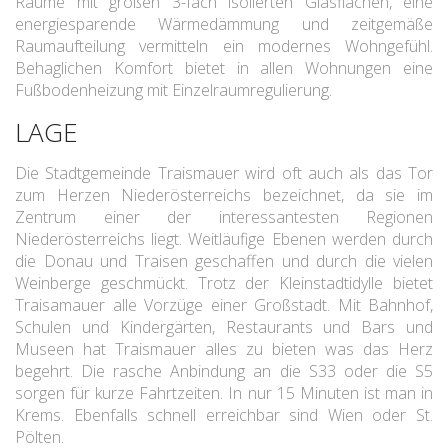
Räume mit großen 3-fach isolierten Glasflächen, eine
energiesparende Wärmedämmung und zeitgemäße
Raumaufteilung vermitteln ein modernes Wohngefühl.
Behaglichen Komfort bietet in allen Wohnungen eine
Fußbodenheizung mit Einzelraumregulierung.
LAGE
Die Stadtgemeinde Traismauer wird oft auch als das Tor
zum Herzen Niederösterreichs bezeichnet, da sie im
Zentrum einer der interessantesten Regionen
Niederösterreichs liegt. Weitläufige Ebenen werden durch
die Donau und Traisen geschaffen und durch die vielen
Weinberge geschmückt. Trotz der Kleinstadtidylle bietet
Traisamauer alle Vorzüge einer Großstadt. Mit Bahnhof,
Schulen und Kindergärten, Restaurants und Bars und
Museen hat Traismauer alles zu bieten was das Herz
begehrt. Die rasche Anbindung an die S33 oder die S5
sorgen für kurze Fahrtzeiten. In nur 15 Minuten ist man in
Krems. Ebenfalls schnell erreichbar sind Wien oder St.
Pölten.