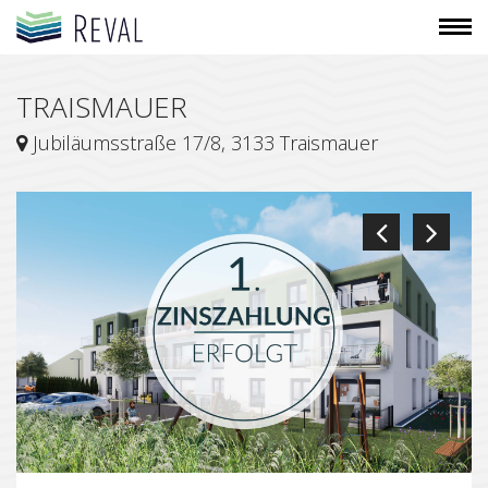
WIE FUNKTIONIERT'S
TRAISMAUER
PROJEKTE
Jubiläumsstraße 17/8, 3133 Traismauer
BLOG
TEAM
KONTAKT
FÜR BAUTRÄGER
ANMELDEN
mo - fr: 9:00 - 18:00
info@reval.co.at