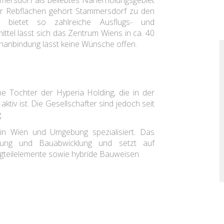
mersdorf als beliebtes Naherholungsgebiet
ar Rebflächen gehört Stammersdorf zu den
 bietet so zahlreiche Ausflugs- und
ittel lässt sich das Zentrum Wiens in ca. 40
nanbindung lässt keine Wünsche offen.
ne Tochter der Hyperia Holding, die in der
aktiv ist. Die Gesellschafter sind jedoch seit
g.
in Wien und Umgebung spezialisiert. Das
nung und Bauabwicklung und setzt auf
igteilelemente sowie hybride Bauweisen.