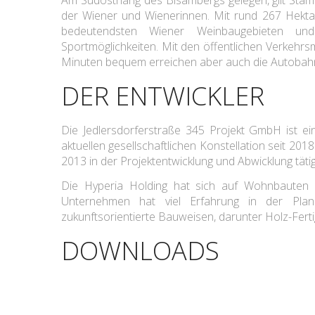
Am Südosthang des Bisambergs gelegen, gilt Stam
der Wiener und Wienerinnen. Mit rund 267 Hekt
bedeutendsten Wiener Weinbaugebieten und
Sportmöglichkeiten. Mit den öffentlichen Verkehrsm
Minuten bequem erreichen aber auch die Autobah
DER ENTWICKLER
Die Jedlersdorferstraße 345 Projekt GmbH ist ei
aktuellen gesellschaftlichen Konstellation seit 2018 
2013 in der Projektentwicklung und Abwicklung täti
Die Hyperia Holding hat sich auf Wohnbauten 
Unternehmen hat viel Erfahrung in der Pla
zukunftsorientierte Bauweisen, darunter Holz-Fert
DOWNLOADS