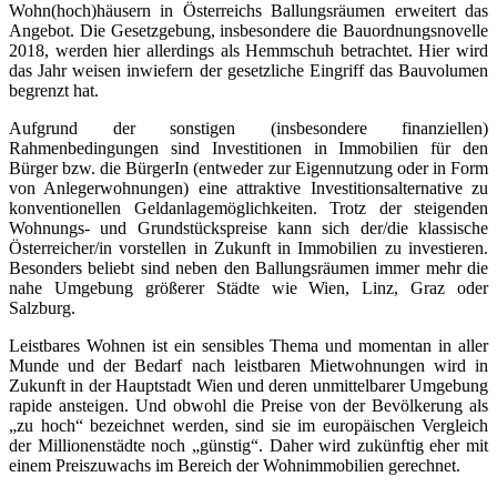
Wohn(hoch)häusern in Österreichs Ballungsräumen erweitert das
Angebot. Die Gesetzgebung, insbesondere die Bauordnungsnovelle
2018, werden hier allerdings als Hemmschuh betrachtet. Hier wird
das Jahr weisen inwiefern der gesetzliche Eingriff das Bauvolumen
begrenzt hat.
Aufgrund der sonstigen (insbesondere finanziellen)
Rahmenbedingungen sind Investitionen in Immobilien für den
Bürger bzw. die BürgerIn (entweder zur Eigennutzung oder in Form
von Anlegerwohnungen) eine attraktive Investitionsalternative zu
konventionellen Geldanlagemöglichkeiten. Trotz der steigenden
Wohnungs- und Grundstückspreise kann sich der/die klassische
Österreicher/in vorstellen in Zukunft in Immobilien zu investieren.
Besonders beliebt sind neben den Ballungsräumen immer mehr die
nahe Umgebung größerer Städte wie Wien, Linz, Graz oder
Salzburg.
Leistbares Wohnen ist ein sensibles Thema und momentan in aller
Munde und der Bedarf nach leistbaren Mietwohnungen wird in
Zukunft in der Hauptstadt Wien und deren unmittelbarer Umgebung
rapide ansteigen. Und obwohl die Preise von der Bevölkerung als
„zu hoch“ bezeichnet werden, sind sie im europäischen Vergleich
der Millionenstädte noch „günstig“. Daher wird zukünftig eher mit
einem Preiszuwachs im Bereich der Wohnimmobilien gerechnet.