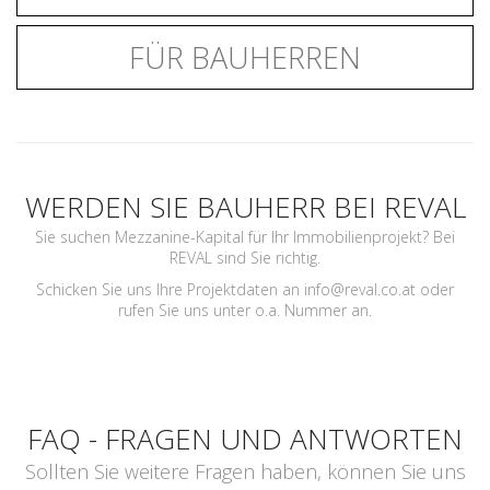
FÜR BAUHERREN
WERDEN SIE BAUHERR BEI REVAL
Sie suchen Mezzanine-Kapital für Ihr Immobilienprojekt? Bei
REVAL sind Sie richtig.
Schicken Sie uns Ihre Projektdaten an
info@reval.co.at
oder
rufen Sie uns unter o.a. Nummer an.
FAQ - FRAGEN UND ANTWORTEN
Sollten Sie weitere Fragen haben, können Sie uns