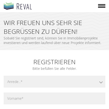
WIE FUNKTIONIERT'S
WIR FREUEN UNS SEHR SIE
PROJEKTE
BEGRÜSSEN ZU DÜRFEN!
BLOG
Sobald Sie registriert sind, können Sie in Immobilienprojekte
investieren und werden laufend über neue Projekte informiert.
TEAM
KONTAKT
REGISTRIEREN
FÜR BAUTRÄGER
Bitte befüllen Sie alle Felder.
ANMELDEN
Anrede...*
mo - fr: 9:00 - 18:00
info@reval.co.at