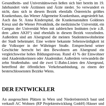
Gesundheits- und Universitätswesen ließen sich hier bereits im 19.
Jahrhundert viele Ärztinnen und Ärzte nieder. So verwundert es
nicht, dass sich in diesem Bezirk ebenfalls Österreichs größtes
Krankenhaus, das Wiener Allgemeine Krankenhaus, angesiedelt hat.
Auch das St. Anna Kinderspital, die Krankenanstalten Goldenes
Kreuz und die Wiener Privatklinik, die medizinische Universität, ein
Campus der Universität Wien mit zahlreichen Instituten (wie z.B.
dem „alten AKH“) sind ebenfalls in diesem Bezirk vorzufinden.
Außerdem sind am Alsergrund die meisten Studentenwohnheime
der Stadt beheimatet. Eine weitere bekannte Sehenswürdigkeit ist
die Volksoper in der Währinger Straße. Entsprechend seiner
Geschichte herrscht bei den Bewohnern am Alsergrund ein
vergleichsweise hohes Bildungsniveau. Rund 43 % der Einwohner
sind Akademikerinnen oder Akademiker. Außerdem verwandeln die
zehn Straßenbahn- und die zwei U-Bahn-Linien den Alsergrund,
betreffend der öffentlichen Verkehrsanbindung, zu einem der
besterschlossensten Bezirke Wiens.
DER ENTWICKLER
An ausgesuchten Plätzen in Wien und Niederösterreich baut und
verkauft AC Wohnen (RP Projektentwicklung GmbH) Häuser und